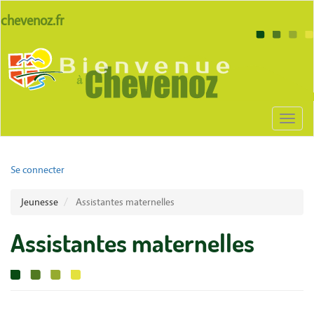
Aller
lien
chevenoz.fr
au
site
contenu
Body
chevenoz
principal
Toggl
naviga
User
Se connecter
account
Jeunesse
Assistantes maternelles
menu
Assistantes maternelles