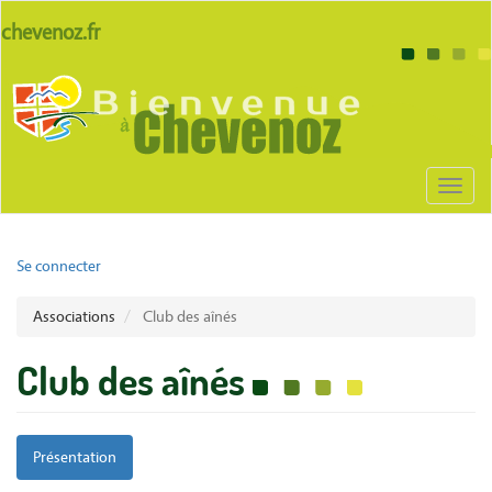
Aller
lien
chevenoz.fr
au
site
contenu
Body
chevenoz
principal
Toggl
naviga
User
Se connecter
account
Associations
Club des aînés
menu
Club des aînés
Présentation