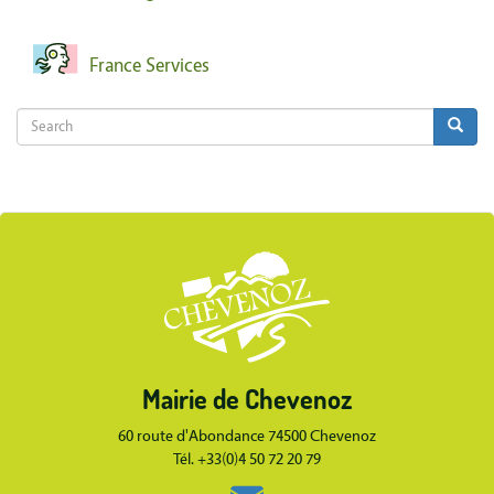
France Services
Search
Search
Search
Body
Mairie de Chevenoz
Body
60 route d'Abondance 74500 Chevenoz
Tél. +33(0)4 50 72 20 79