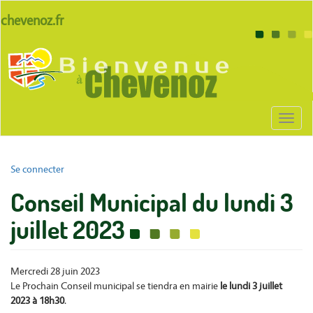
Aller
lien
chevenoz.fr
au
site
contenu
Body
chevenoz
principal
Toggl
naviga
User
Se connecter
account
Conseil Municipal du lundi 3
menu
juillet 2023
Mercredi 28 juin 2023
Le Prochain Conseil municipal se tiendra en mairie
le lundi 3 juillet
2023 à 18h30
.