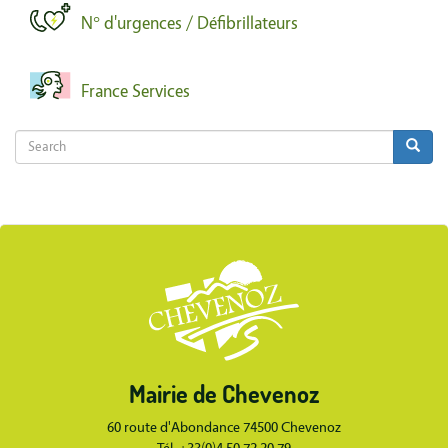
N° d'urgences / Défibrillateurs
France Services
Search
Search
Search
Body
Mairie de Chevenoz
Body
60 route d'Abondance 74500 Chevenoz