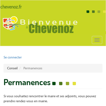
Aller
lien
chevenoz.fr
au
site
contenu
Body
chevenoz
principal
Toggl
naviga
User
Se connecter
account
Conseil
Permanences
menu
Permanences
Si vous souhaitez rencontrer le maire et ses adjoints, vous pouvez
prendre rendez-vous en mairie.