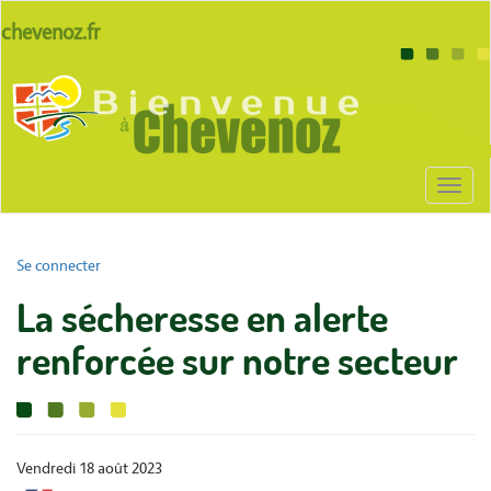
Aller
lien
chevenoz.fr
au
site
contenu
Body
chevenoz
principal
Toggl
naviga
User
Se connecter
account
La sécheresse en alerte
menu
renforcée sur notre secteur
Vendredi 18 août 2023