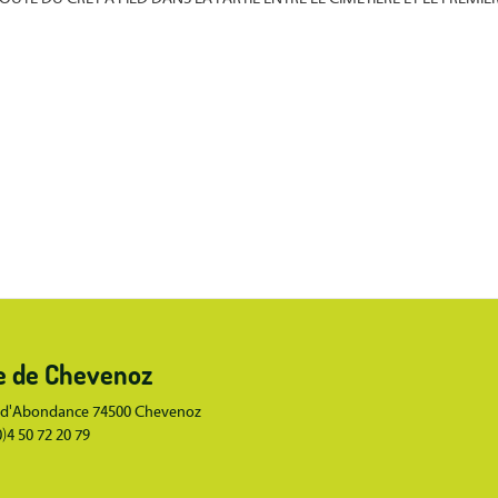
Body
e de Chevenoz
 d'Abondance 74500 Chevenoz
(0)4 50 72 20 79