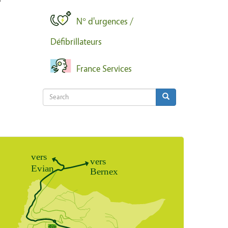
N° d'urgences /
Défibrillateurs
France Services
Search
Search
Search