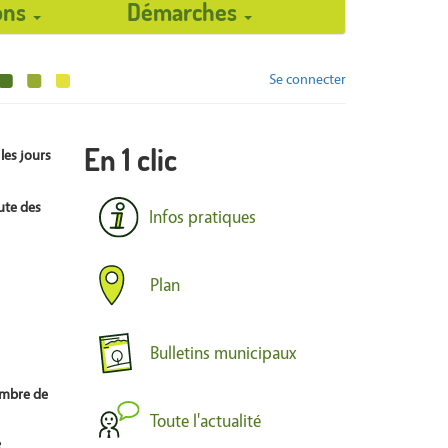
ions
Démarches
Se connecter
En 1 clic
les jours
ute des
Infos pratiques
Plan
Bulletins municipaux
embre de
Toute l'actualité
R