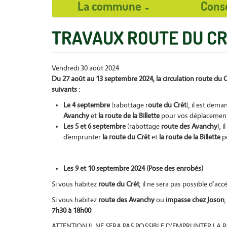
La commune
Cons
User
TRAVAUX ROUTE DU CR
account
menu
Vendredi 30 août 2024
Du 27 août au 13 septembre 2024, l
a circulation route du 
suivants
:
Le 4 septembre
(rabottage r
oute du Crêt
), il est dema
Avanchy
et
la route de la Billette
pour vos déplacement
Les 5 et 6 septembre
(rabottage
route des Avanchy
), 
d’emprunter
la route du Crêt
et
la route de la Billette
p
Les 9 et 10 septembre 2024 (Pose des enrobés)
Si vous habitez
route du Crê
t
, il ne sera pas possible d’
acc
S
i vous habitez
route des Avanchy
ou
impasse chez Joson
7h30 à
18h00
ATTENTION IL NE SERA PAS POSSIBLE D’EMPRUNTER LA R