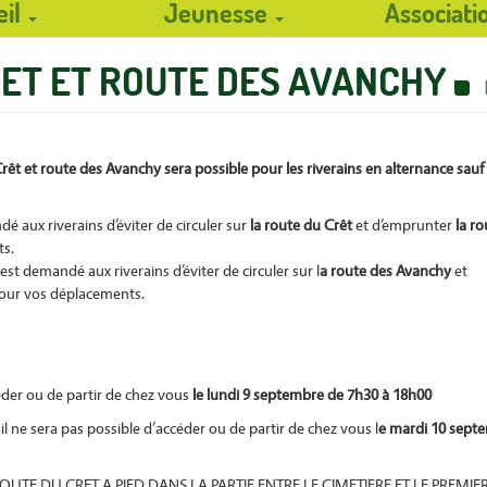
eil
Jeunesse
Associat
ET ET ROUTE DES AVANCHY
Crê
t
et route des Avanchy sera possible pour les riverains en alternance sauf 
ndé aux riverains d’éviter de circuler sur
la route du Crêt
et d’emprunter
la ro
s.
il est demandé aux riverains d’éviter de circuler sur l
a route des Avanchy
et
our vos déplacements.
éder ou de partir de chez vous
le lundi 9 septembre de 7h30 à
18h00
, il ne sera pas possible d’
acc
éder ou de partir de chez vous l
e mardi 10 sept
OUTE DU CRET A PIED DANS LA PARTIE ENTRE LE CIMETIERE ET LE PREMIE