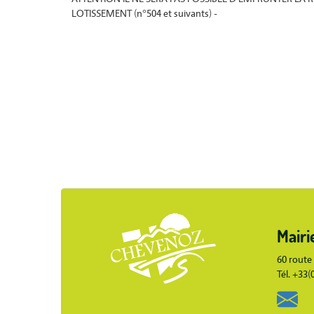
LOTISSEMENT (n°504 et suivants) -
Body
Mairi
Body
60 route
Tél. +33