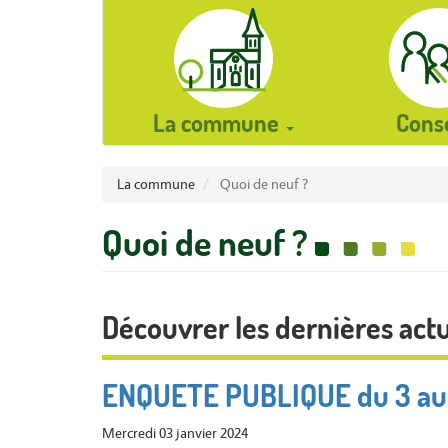
La commune
Cons
User
La commune
Quoi de neuf ?
account
Quoi de neuf ?
menu
Découvrer les dernières act
ENQUETE PUBLIQUE du 3 au 1
Mercredi 03 janvier 2024