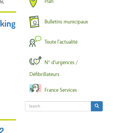
Plan
16,
rking
Bulletins municipaux
Toute l'actualité
N° d'urgences /
Défibrillateurs
France Services
Search
Search
Search
2