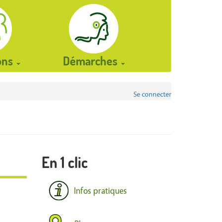
ions
Démarches
Se connecter
En 1 clic
Infos pratiques