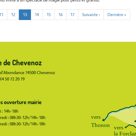
ous invite à un spectacle de magie pour petits et grands.
Page
11
Page
12
Page
13
Page
14
Page
15
Page
16
Page
17
Page
Suivante ›
Dernière
Dernière »
courante
suivante
page
Body
e de Chevenoz
 d'Abondance 74500 Chevenoz
(0)4 50 72 20 79
s ouverture mairie
 : 14h-18h
redi : 08h30-12h/14h-18h
redi : 08h30-12h/14h-18h